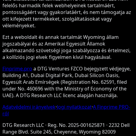
felelős harmadik felek webhelyeinek tartalmáért,
pontosságáért vagy gyakorlatáért, és nem támogatja az
ott kifejezett termékeket, szolgáltatásokat vagy
véleményeket.
Ezt a weboldalt és annak tartalmát Wyoming állam
jogszabályai és az Amerikai Egyesült Államok
alkalmazandó szövetségi joga szabályozza és értelmezi,
a kollíziós jogi elvek figyelmen kívül hagyásával.
Finprime.pro
a DTG Ventures FZCO bejegyzett védjegye,
Building A1, Dubai Digital Park, Dubai Silicon Oasis,
Egyesült Arab Emírségek (Registration No. 62591, filed
under No. 460696 with the Ministry of Economy of the
UAE). A DTG Research LLC licenc alapján használja.
Adatvédelmi irányelvek
·
Jogi nyilatkozat
·
A Finprime PRO-
ról
DTG Research LLC
·
Reg. No. 2025-001625871
·
2232 Dell
Range Blvd. Suite 245, Cheyenne, Wyoming 82009