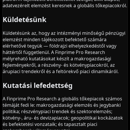
adatvezérelt elemzést keresnek a globális tőkepiacokról.
Küldetésünk
Küldetésünk az, hogy az intézményi minőségű pénzügyi
elemzést minden tájékozott befektető számára
elérhetővé tegyük — földrajzi elhelyezkedéstől vagy
háttértől függetlenül. A Finprime Pro Research
mélyreható kutatásokat készít a makrogazdasági
fejleményekről, a részvény- és kötvénypiacokról, az
árupiaci trendekről és a feltörekvő piaci dinamikáról.
Kutatási lefedettség
A Finprime Pro Research a globális tőkepiacok számos
témáját fedi le: makrogazdasági elemzés és jegybanki
politika; részvénypiaci trendek és szektorelemzés;
kötvény-, áru- és devizapiacok; geopolitikai kockázatok
és befektetési vonzataik; és tapasztalt piaci