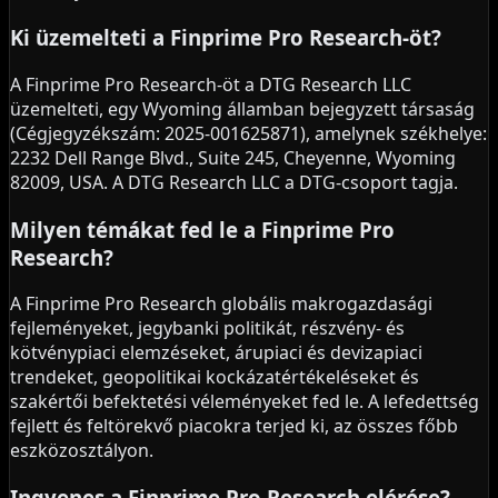
Ki üzemelteti a Finprime Pro Research-öt?
A Finprime Pro Research-öt a DTG Research LLC
üzemelteti, egy Wyoming államban bejegyzett társaság
(Cégjegyzékszám: 2025-001625871), amelynek székhelye:
2232 Dell Range Blvd., Suite 245, Cheyenne, Wyoming
82009, USA. A DTG Research LLC a DTG-csoport tagja.
Milyen témákat fed le a Finprime Pro
Research?
A Finprime Pro Research globális makrogazdasági
fejleményeket, jegybanki politikát, részvény- és
kötvénypiaci elemzéseket, árupiaci és devizapiaci
trendeket, geopolitikai kockázatértékeléseket és
szakértői befektetési véleményeket fed le. A lefedettség
fejlett és feltörekvő piacokra terjed ki, az összes főbb
eszközosztályon.
Ingyenes a Finprime Pro Research elérése?