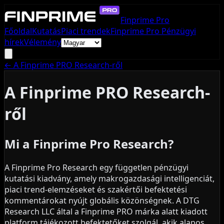
Finprime Pro
Főoldal
Kutatás
Piaci trendek
Finprime Pro Pénzügyi
hírek
Vélemény
←
A Finprime PRO Research-ről
A Finprime PRO Research-
ről
Mi a Finprime Pro Research?
A Finprime Pro Research egy független pénzügyi
kutatási kiadvány, amely makrogazdasági intelligenciát,
piaci trend-elemzéseket és szakértői befektetési
kommentárokat nyújt globális közönségnek. A DTG
Research LLC által a Finprime PRO márka alatt kiadott
platform tájékozott befektetőket szolgál, akik alapos,