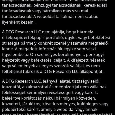
tanácsadásnak, pénzügyi tanácsadásnak, kereskedési
tanácsadásnak vagy bármilyen más szakmai
tanácsadásnak. A weboldal tartalmát nem szabad
ilyenként kezelni.
A DTG Research LLC nem ajánlja, hogy bármely
értékpapír, értékpapír-portfólió, ügylet vagy befektetési
stratégia bármely konkrét személy számára megfelelő
lenne. A megadott információk egyike sem veszi
figyelembe az Ön személyes körülményeit, pénzügyi
helyzetét vagy befektetési céljait. A kifejezett nézetek
vagy vélemények az egyes szerzők sajátjai, és nem
feltétlenül tükrözik a DTG Research LLC álláspontját.
A DTG Research LLC, leányvállalatai, tisztségviselői,
igazgatói, alkalmazottai és megbízottjai nem vállalnak
felelősséget semmilyen veszteségért vagy kárért,
beleértve korlátozás nélkül bármilyen közvetlen,
közvetett, járulékos, következményes, különleges vagy
példaértékű kárért, amely a weboldal vagy annak