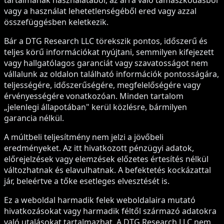
tartalmának használatából, az arra való támaszkodásból
vagy a használat lehetetlenségéből ered vagy azzal
összefüggésben keletkezik.
Bár a DTG Research LLC törekszik pontos, időszerű és
teljes körű információkat nyújtani, semmilyen kifejezett
vagy hallgatólagos garanciát vagy szavatosságot nem
vállalunk az oldalon található információk pontosságára,
teljességére, időszerűségére, megfelelőségére vagy
érvényességére vonatkozóan. Minden tartalom
„jelenlegi állapotában" kerül közlésre, bármilyen
garancia nélkül.
A múltbeli teljesítmény nem jelzi a jövőbeli
eredményeket. Az itt hivatkozott pénzügyi adatok,
előrejelzések vagy elemzések előzetes értesítés nélkül
változhatnak és elavulhatnak. A befektetés kockázattal
jár, beleértve a tőke esetleges elvesztését is.
Ez a weboldal harmadik felek weboldalaira mutató
hivatkozásokat vagy harmadik féltől származó adatokra
való utalásokat tartalmazhat. A DTG Research LLC nem