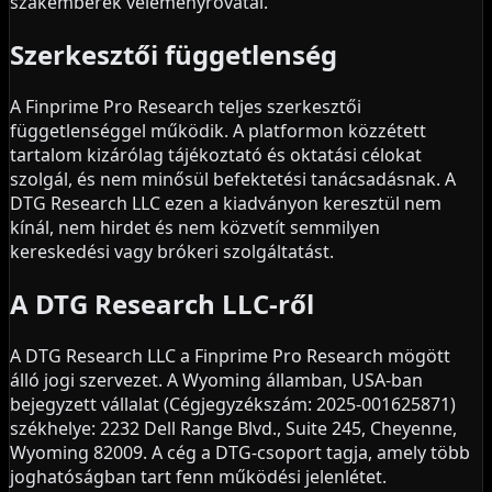
szakemberek véleményrovatai.
Szerkesztői függetlenség
A Finprime Pro Research teljes szerkesztői
függetlenséggel működik. A platformon közzétett
tartalom kizárólag tájékoztató és oktatási célokat
szolgál, és nem minősül befektetési tanácsadásnak. A
DTG Research LLC ezen a kiadványon keresztül nem
kínál, nem hirdet és nem közvetít semmilyen
kereskedési vagy brókeri szolgáltatást.
A DTG Research LLC-ről
A DTG Research LLC a Finprime Pro Research mögött
álló jogi szervezet. A Wyoming államban, USA-ban
bejegyzett vállalat (Cégjegyzékszám: 2025-001625871)
székhelye: 2232 Dell Range Blvd., Suite 245, Cheyenne,
Wyoming 82009. A cég a DTG-csoport tagja, amely több
joghatóságban tart fenn működési jelenlétet.