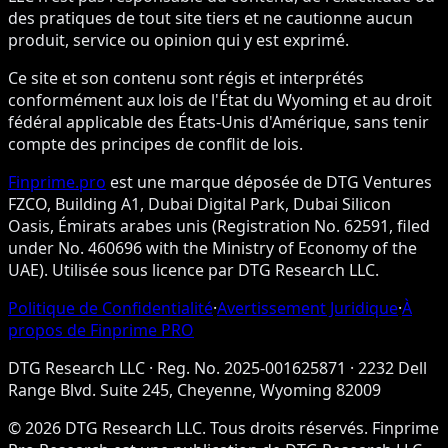
des pratiques de tout site tiers et ne cautionne aucun
produit, service ou opinion qui y est exprimé.
Ce site et son contenu sont régis et interprétés
conformément aux lois de l'État du Wyoming et au droit
fédéral applicable des États-Unis d'Amérique, sans tenir
compte des principes de conflit de lois.
Finprime.pro
est une marque déposée de DTG Ventures
FZCO, Building A1, Dubai Digital Park, Dubai Silicon
Oasis, Émirats arabes unis (Registration No. 62591, filed
under No. 460696 with the Ministry of Economy of the
UAE). Utilisée sous licence par DTG Research LLC.
Politique de Confidentialité
·
Avertissement Juridique
·
À
propos de Finprime PRO
DTG Research LLC
·
Reg. No. 2025-001625871
·
2232 Dell
Range Blvd. Suite 245, Cheyenne, Wyoming 82009
© 2026 DTG Research LLC. Tous droits réservés. Finprime